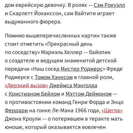
дом еврейскую девочку. В ролях —
Сэм Рокуэлл
и Скарлетт Йоханссон, сам Вайтити играет
выдуманного фюрера.
Помимо вышеперечисленных картин также
стоит отметить «Прекрасный день
по соседству» Мариэль Хеллер — байопик
о создателе и ведущем знаменитой детской
передачи «Наш сосед
Мистер Роджерс
» Фреде
Роджерсе с
Томом Хэнксом
в главной роли,
«Дерзкий вызов»
Джеймса Мэнголда
с
Кристианом Бейлом
и
Мэттом Деймоном
—
о противостоянии команд Генри Форда и Энцо
Феррари
на гонке Ле-Мана 1966 года,
«Щегла»
Джона Кроули — о потерявшем в теракте мать
юноше, который оказывается вовлечен