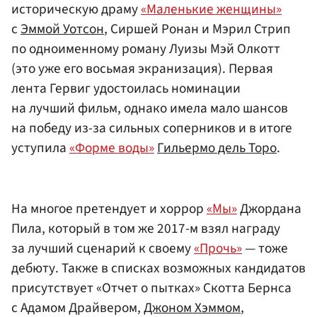
историческую драму
«Маленькие женщины»
с
Эммой Уотсон
, Сиршей Ронан и Мэрил Стрип
по одноименному роману Луизы Мэй Олкотт
(это уже его восьмая экранизация). Первая
лента Гервиг удостоилась номинации
на лучший фильм, однако имела мало шансов
на победу из-за сильных соперников и в итоге
уступила
«Форме воды»
Гильермо дель Торо
.
На многое претендует и хоррор
«Мы»
Джордана
Пила, который в том же 2017-м взял награду
за лучший сценарий к своему
«Прочь»
— тоже
дебюту. Также в списках возможных кандидатов
присутствует «Отчет о пытках» Скотта Бернса
с Адамом Драйвером,
Джоном Хэммом
,