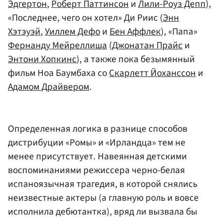
Эдгертон
,
Роберт Паттинсон
и
Лили-Роуз Депп
),
«Последнее, чего он хотел» Ди Риис (
Энн
Хэтэуэй
,
Уиллем Дефо
и
Бен Аффлек
), «Папа»
Фернанду Мейреллиша
(
Джонатан Прайс
и
Энтони Хопкинс
), а также пока безымянный
фильм Ноа Баумбаха со
Скарлетт Йоханссон
и
Адамом Драйвером
.
Определенная логика в разнице способов
дистрибуции «Ромы» и «Ирландца» тем не
менее присутствует. Навеянная детскими
воспоминаниями режиссера черно-белая
испаноязычная трагедия, в которой снялись
неизвестные актеры (а главную роль и вовсе
исполнила дебютантка), вряд ли вызвала бы