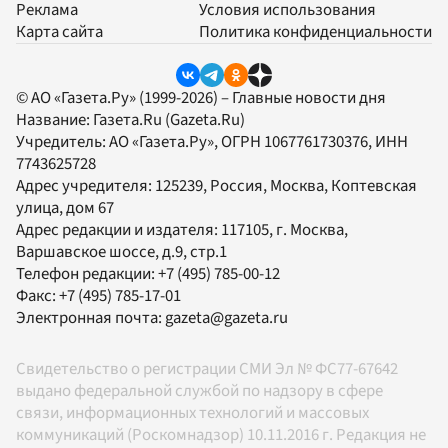
Реклама
Условия использования
Карта сайта
Политика конфиденциальности
© АО «Газета.Ру» (1999-2026) – Главные новости дня
Название:
Газета.Ru
(Gazeta.Ru)
Учредитель:
АО «Газета.Ру»
, ОГРН 1067761730376, ИНН
7743625728
Адрес учредителя: 125239, Россия, Москва, Коптевская
улица, дом 67
Адрес редакции и издателя:
117105
, г.
Москва
,
Варшавское шоссе, д.9, стр.1
Телефон редакции:
+7 (495) 785-00-12
Факс:
+7 (495) 785-17-01
Электронная почта:
gazeta@gazeta.ru
Свидетельство о регистрации СМИ Эл № ФС77-67642
выдано федеральной службой по надзору в сфере
связи, информационных технологий и массовых
коммуникаций (Роскомнадзор) 10.11.2016 г. Редакция не