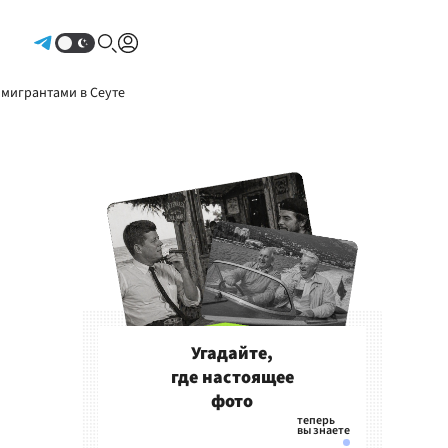
Авторизоваться
 мигрантами в Сеуте
Угадайте,
где настоящее
фото