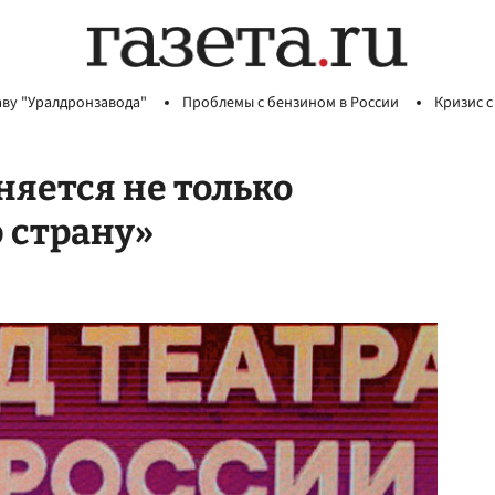
аву "Уралдронзавода"
Проблемы с бензином в России
Кризис с
няется не только
ю страну»