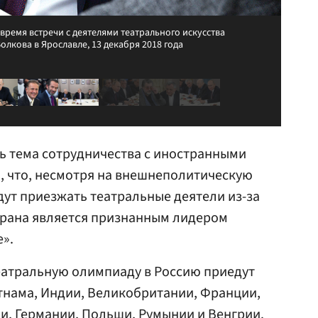
время встречи с деятелями театрального искусства
олкова в Ярославле, 13 декабря 2018 года
ь тема сотрудничества с иностранными
, что, несмотря на внешнеполитическую
дут приезжать театральные деятели из-за
трана является признанным лидером
е».
еатральную олимпиаду в Россию приедут
етнама, Индии, Великобритании, Франции,
и, Германии, Польши, Румынии и Венгрии.