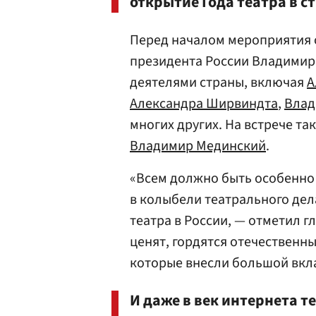
открытие Года театра в с
Перед началом мероприятия 
президента России Владимир
деятелями страны, включая
А
Александра Ширвиндта
,
Влад
многих других. На встрече т
Владимир Мединский
.
«Всем должно быть особенно 
в колыбели театрального дела
театра в России, — отметил гл
ценят, гордятся отечественн
которые внесли большой вкла
И даже в век интернета т