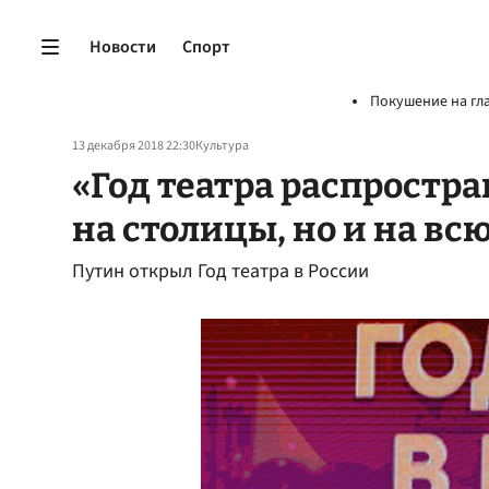
Новости
Спорт
Покушение на гл
13 декабря 2018 22:30
Культура
«Год театра распростра
на столицы, но и на вс
Путин открыл Год театра в России