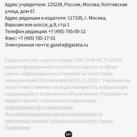
Адрес учредителя: 125239, Россия, Москва, Коптевская
улица, дом 67
Адрес редакции и издателя:
117105
, г.
Москва
,
Варшавское шоссе, д.9, стр.1
Телефон редакции:
+7 (495) 785-00-12
Факс:
+7 (495) 785-17-01
Электронная почта:
gazeta@gazeta.ru
Свидетельство о регистрации СМИ Эл № ФС77-67642
выдано федеральной службой по надзору в сфере
связи, информационных технологий и массовых
коммуникаций (Роскомнадзор) 10.11.2016 г. Редакция не
несет ответственности за достоверность информации,
содержащейся в рекламных объявлениях. Редакция не
предоставляет справочной информации.
Информация об ограничениях
На информационном ресурсе применяются
рекомендательные технологии в соответствии с
Правилами
18+