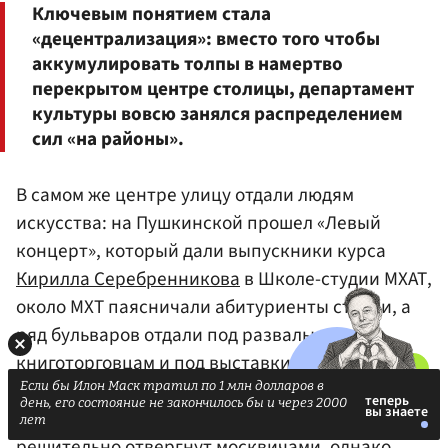
Ключевым понятием стала
«децентрализация»: вместо того чтобы
аккумулировать толпы в намертво
перекрытом центре столицы, департамент
культуры вовсю занялся распределением
сил «на районы».
В самом же центре улицу отдали людям
искусства: на Пушкинской прошел «Левый
концерт», который дали выпускники курса
Кирилла Серебренникова
в Школе-студии МХАТ,
около МХТ паясничали абитуриенты студии, а
ряд бульваров отдали под развалы
книготорговцам и под выставки художникам.
Нельзя сказать, что новый День города вызвал
Если бы Илон Маск тратил по 1 млн долларов в
день, его состояние не закончилось бы и через 2000
огромный резонанс, был горячо принят или
лет
решительно отвергнут москвичами, однако