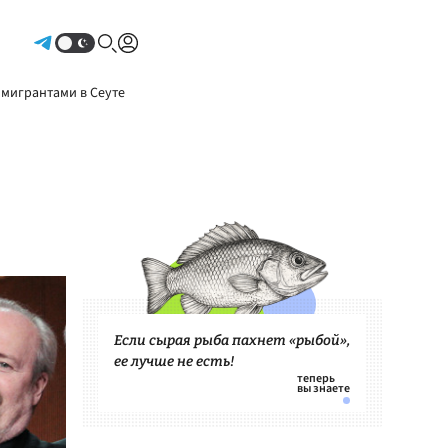
Авторизоваться
 мигрантами в Сеуте
Если сырая рыба пахнет «рыбой»,
ее лучше не есть!