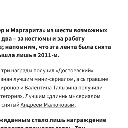
р и Маргарита» из шести возможных
два – за костюмы и за работу
 напомним, что эта лента была снята
вышла лишь в 2011-м.
 три награды получил «Достоевский»
ризнан лучшим мини-сериалом, а сыгравшие
Миронов
и
Валентина Талызина
получили
атегориях. Лучшим «длинным» сериалом
, снятый
Андреем Малюковым
.
ожиданным стало лишь награждение