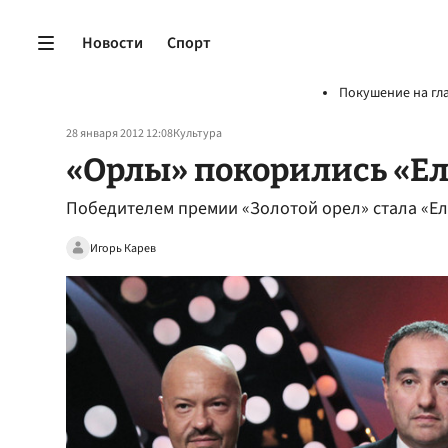
Новости
Спорт
Покушение на гл
28 января 2012 12:08
Культура
«Орлы» покорились «Е
Победителем премии «Золотой орел» стала «Ел
Игорь Карев