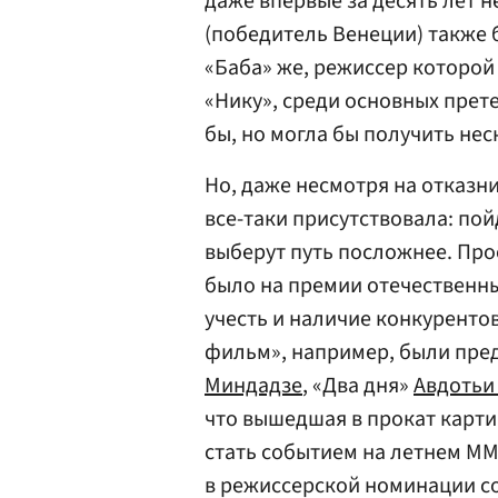
даже впервые за десять лет н
(победитель Венеции) также 
«Баба» же, режиссер которо
«Нику», среди основных прет
бы, но могла бы получить нес
Но, даже несмотря на отказни
все-таки присутствовала: пой
выберут путь посложнее. Прос
было на премии отечественны
учесть и наличие конкуренто
фильм», например, были пред
Миндадзе
, «Два дня»
Авдотьи
что вышедшая в прокат карт
стать событием на летнем М
в режиссерской номинации с