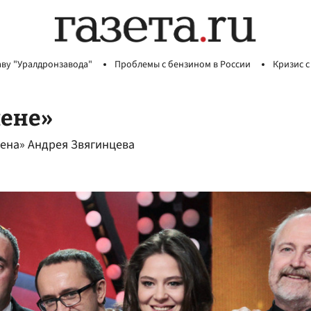
аву "Уралдронзавода"
Проблемы с бензином в России
Кризис с
лене»
ена» Андрея Звягинцева