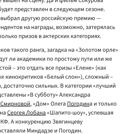
е вышел на сцену. Да и фильм Сокурова
будет представлен в следующем сезоне.
й выбрал другую российскую премию —
ендентов на награды, возможно, затерялась
колько призов в актерских категориях.
ков такого ранга, загадка на «Золотом орле»
дут ли академики по простому пути или же
той – это отдать все призы «Елене» (как
х кинокритиков «Белый слон»), сложный –
в, достаточно сильных. В категории «лучший
ставлены «В субботу» Александра
 Смирновой
, «Дом» Олега
Погодин
а и только
ина
Сергея Лобана
«Шапито-шоу», успевшая
МКФ. А конкуренцию Звягинцеву
оставляли Миндадзе и Погодин.