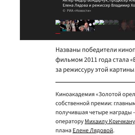
Актер Федор Бондарчук, продюсер Але
Елена Лядова и режиссер Владимир Х
РИА «Новости»
Названы победители киноп
фильмом 2011 года стала «
за режиссуру этой картины
Киноакадемия «Золотой орел»
собственной премии: главным
получившая четыре награды —
оператору
Михаилу Кричману
плана
Елене Лядовой
.