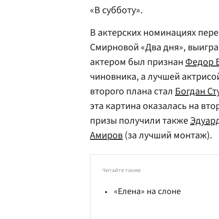
«В субботу».
В актерских номинациях пере
Смирновой «Два дня», выигра
актером был признан
Федор 
чиновника, а лучшей актрис
второго плана стал
Богдан Ст
эта картина оказалась на вто
призы получили также
Эдуар
Амиров
(за лучший монтаж).
Читайте также
«Елена» на слоне