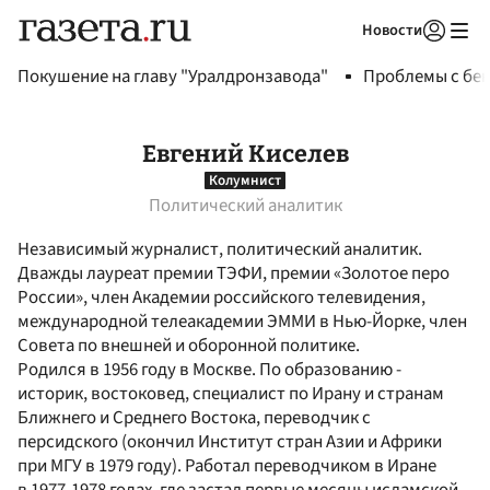
Новости
Авторизоваться
Покушение на главу "Уралдронзавода"
Проблемы с бен
Евгений Киселев
Колумнист
Политический аналитик
Независимый журналист, политический аналитик.
Дважды лауреат премии ТЭФИ, премии «Золотое перо
России», член Академии российского телевидения,
международной телеакадемии ЭММИ в Нью-Йорке, член
Совета по внешней и оборонной политике.
Родился в 1956 году в Москве. По образованию -
историк, востоковед, специалист по Ирану и странам
Ближнего и Среднего Востока, переводчик c
персидского (окончил Институт стран Азии и Африки
при МГУ в 1979 году). Работал переводчиком в Иране
в 1977-1978 годах, где застал первые месяцы исламской