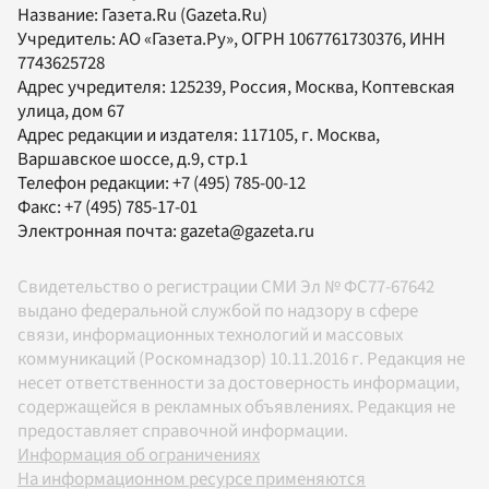
Название:
Газета.Ru
(Gazeta.Ru)
Учредитель:
АО «Газета.Ру»
, ОГРН 1067761730376, ИНН
7743625728
Адрес учредителя: 125239, Россия, Москва, Коптевская
улица, дом 67
Адрес редакции и издателя:
117105
, г.
Москва
,
Варшавское шоссе, д.9, стр.1
Телефон редакции:
+7 (495) 785-00-12
Факс:
+7 (495) 785-17-01
Электронная почта:
gazeta@gazeta.ru
Свидетельство о регистрации СМИ Эл № ФС77-67642
выдано федеральной службой по надзору в сфере
связи, информационных технологий и массовых
коммуникаций (Роскомнадзор) 10.11.2016 г. Редакция не
несет ответственности за достоверность информации,
содержащейся в рекламных объявлениях. Редакция не
предоставляет справочной информации.
Информация об ограничениях
На информационном ресурсе применяются