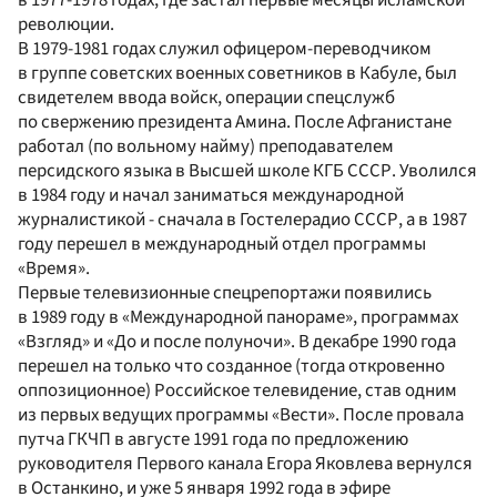
революции.
В 1979-1981 годах служил офицером-переводчиком
в группе советских военных советников в Кабуле, был
свидетелем ввода войск, операции спецслужб
по свержению президента Амина. После Афганистане
работал (по вольному найму) преподавателем
персидского языка в Высшей школе КГБ СССР. Уволился
в 1984 году и начал заниматься международной
журналистикой - сначала в Гостелерадио СССР, а в 1987
году перешел в международный отдел программы
«Время».
Первые телевизионные спецрепортажи появились
в 1989 году в «Международной панораме», программах
«Взгляд» и «До и после полуночи». В декабре 1990 года
перешел на только что созданное (тогда откровенно
оппозиционное) Российское телевидение, став одним
из первых ведущих программы «Вести». После провала
путча ГКЧП в августе 1991 года по предложению
руководителя Первого канала Егора Яковлева вернулся
в Останкино, и уже 5 января 1992 года в эфире