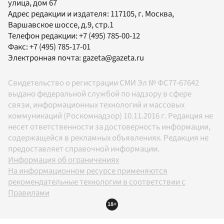
улица, дом 67
Адрес редакции и издателя:
117105
, г.
Москва
,
Варшавское шоссе, д.9, стр.1
Телефон редакции:
+7 (495) 785-00-12
Факс:
+7 (495) 785-17-01
Электронная почта:
gazeta@gazeta.ru
Свидетельство о регистрации СМИ Эл № ФС77-67642
выдано федеральной службой по надзору в сфере
связи, информационных технологий и массовых
коммуникаций (Роскомнадзор) 10.11.2016 г. Редакция не
несет ответственности за достоверность информации,
содержащейся в рекламных объявлениях. Редакция не
предоставляет справочной информации.
Информация об ограничениях
На информационном ресурсе применяются
рекомендательные технологии в соответствии с
Правилами
18+