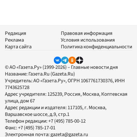
Редакция
Правовая информация
Реклама
Условия использования
Карта сайта
Политика конфиденциальности
© АО «Газета.Ру» (1999-2026) – Главные новости дня
Название:
Газета.Ru
(Gazeta.Ru)
Учредитель:
АО «Газета.Ру»
, ОГРН 1067761730376, ИНН
7743625728
Адрес учредителя: 125239, Россия, Москва, Коптевская
улица, дом 67
Адрес редакции и издателя:
117105
, г.
Москва
,
Варшавское шоссе, д.9, стр.1
Телефон редакции:
+7 (495) 785-00-12
Факс:
+7 (495) 785-17-01
Электронная почта:
gazeta@gazeta.ru