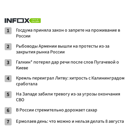
1
Госдума приняла закон о запрете на проживание в
России
2
Рыбоводы Армении вышли на протесты из-за
закрытия рынка России
3
Галкин* потерял дар речи после слов Пугачевой о
Киеве
4
Кремль переиграл Литву: хитрость с Калининградом
сработала
5
На Западе забили тревогу из-за угрозы окончания
СВО
6
В России стремительно дорожает сахар
7
Ермолаев день: что можно и нельзя делать 8 августа