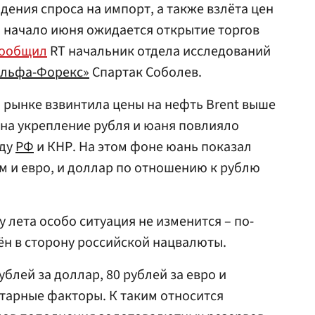
дения спроса на импорт, а также взлёта цен
 начало июня ожидается открытие торгов
ообщил
RT начальник отдела исследований
Альфа-Форекс»
Спартак Соболев.
а рынке взвинтила цены на нефть Brent выше
м на укрепление рубля и юаня повлияло
жду
РФ
и КНР. На этом фоне юань показал
ом и евро, и доллар по отношению к рублю
 лета особо ситуация не изменится – по-
н в сторону российской нацвалюты.
ублей за доллар, 80 рублей за евро и
етарные факторы. К таким относится