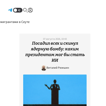
Авторизоваться
 мигрантами в Сеуте
07 августа 2026, 10:43
Посадил всех и скинул
ядерную бомбу: каким
президентом мог бы стать
ИИ
Виталий Рюмшин