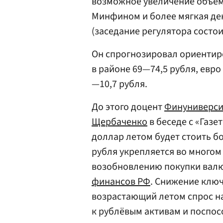
возможное увеличение объё
Минфином и более мягкая д
(заседание регулятора состои
Он спрогнозировал ориентир
в районе 69—74,5 рубля, евро
—10,7 рубля.
До этого доцент
Финуниверси
Щербаченко
в беседе с «Газе
доллар летом будет стоить бо
рубля укрепляется во многом 
возобновлению покупки валю
финансов РФ
. Снижение ключ
возрастающий летом спрос н
к рублёвым активам и поспо