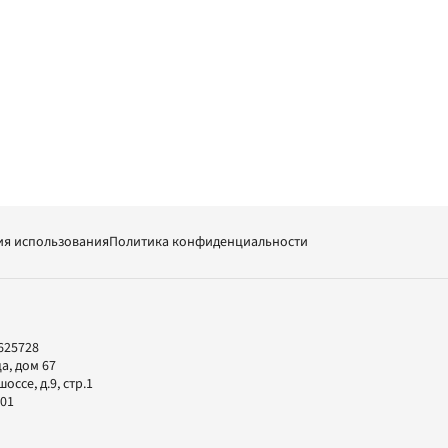
ия использования
Политика конфиденциальности
625728
а, дом 67
ссе, д.9, стр.1
-01