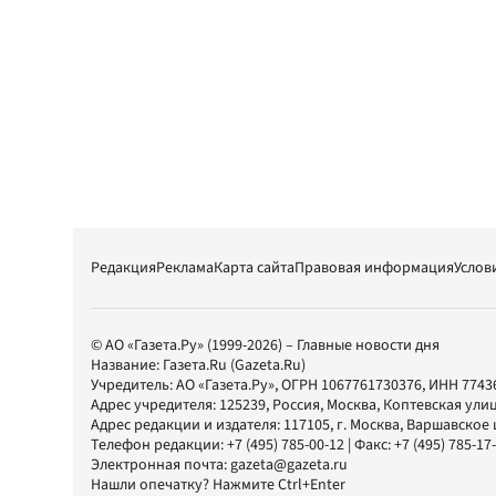
Редакция
Реклама
Карта сайта
Правовая информация
Услов
© АО «Газета.Ру» (1999-2026) – Главные новости дня
Название:
Газета.Ru
(Gazeta.Ru)
Учредитель:
АО «Газета.Ру»
, ОГРН 1067761730376, ИНН 7743
Адрес учредителя: 125239, Россия, Москва, Коптевская улиц
Адрес редакции и издателя:
117105
, г.
Москва
,
Варшавское шо
Телефон редакции:
+7 (495) 785-00-12
| Факс:
+7 (495) 785-17
Электронная почта:
gazeta@gazeta.ru
Нашли опечатку? Нажмите Ctrl+Enter