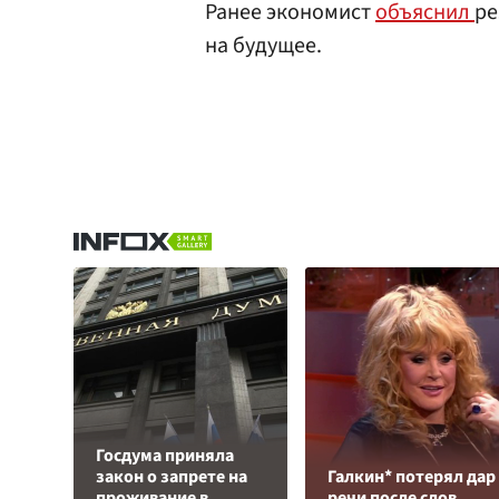
Ранее экономист
объяснил
ре
на будущее.
Госдума приняла
закон о запрете на
Галкин* потерял дар
проживание в
речи после слов