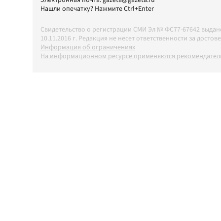
Электронная почта:
gazeta@gazeta.ru
Нашли опечатку? Нажмите Ctrl+Enter
Свидетельство о регистрации СМИ Эл № ФС77-67642 выда
10.11.2016 г. Редакция не несет ответственности за дос
Информация об ограничениях
На информационном ресурсе применяются рекомендатель