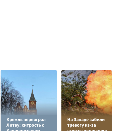
Кремль переиграл
На Западе забили
Л
Литву: хитрость с
тревогу из-за
з
Калининградом
угрозы окончания
в