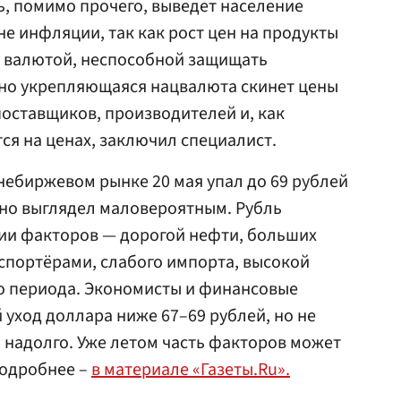
ь, помимо прочего, выведет население
не инфляции, так как рост цен на продукты
й валютой, неспособной защищать
ьно укрепляющаяся нацвалюта скинет цены
поставщиков, производителей и, как
ся на ценах, заключил специалист.
небиржевом рынке 20 мая упал до 69 рублей
вно выглядел маловероятным. Рубль
нии факторов — дорогой нефти, больших
спортёрами, слабого импорта, высокой
го периода. Экономисты и финансовые
 уход доллара ниже 67–69 рублей, но не
м надолго. Уже летом часть факторов может
подробнее –
в материале «Газеты.Ru».