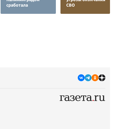
сработала
СВО
р