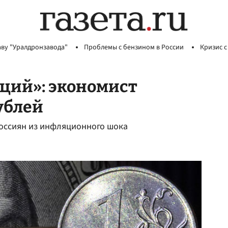
аву "Уралдронзавода"
Проблемы с бензином в России
Кризис с
ций»: экономист
ублей
россиян из инфляционного шока