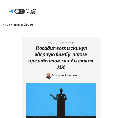
Авторизоваться
 мигрантами в Сеуте
07 августа 2026, 10:43
Посадил всех и скинул
ядерную бомбу: каким
президентом мог бы стать
ИИ
Виталий Рюмшин