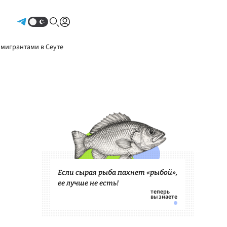
Авторизоваться
 мигрантами в Сеуте
Если сырая рыба пахнет «рыбой»,
ее лучше не есть!