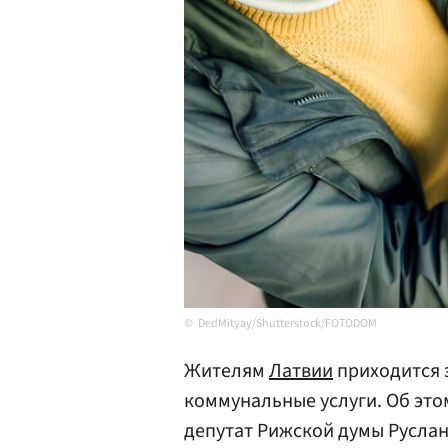
DedMityay/Shutterstock/FOTODOM
Жителям
Латвии
приходится 
коммунальные услуги. Об это
депутат Рижской думы Руслан