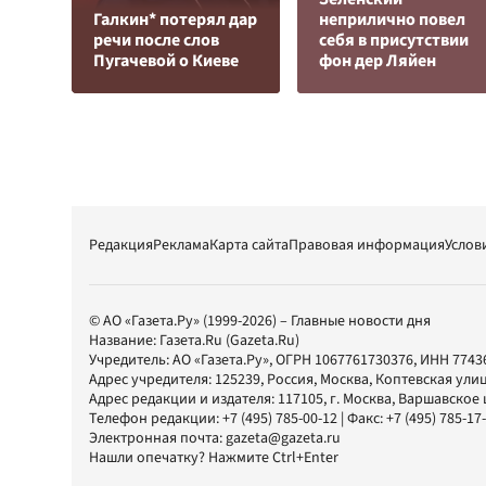
Галкин* потерял дар
неприлично повел
речи после слов
cебя в присутствии
Пугачевой о Киеве
фон дер Ляйен
Редакция
Реклама
Карта сайта
Правовая информация
Услов
© АО «Газета.Ру» (1999-2026) – Главные новости дня
Название:
Газета.Ru
(Gazeta.Ru)
Учредитель:
АО «Газета.Ру»
, ОГРН 1067761730376, ИНН 7743
Адрес учредителя: 125239, Россия, Москва, Коптевская улиц
Адрес редакции и издателя:
117105
, г.
Москва
,
Варшавское шо
Телефон редакции:
+7 (495) 785-00-12
| Факс:
+7 (495) 785-17
Электронная почта:
gazeta@gazeta.ru
Нашли опечатку? Нажмите Ctrl+Enter