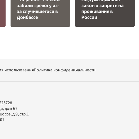
забили тревогу из-
закон о запрете на
за случившегося в
проживание в
Донбассе
России
ия использования
Политика конфиденциальности
625728
а, дом 67
ссе, д.9, стр.1
-01