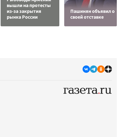
вышли на протесты
В
из-за закрытия
Пашинян объявил о
с
рынка России
своей отставке
д