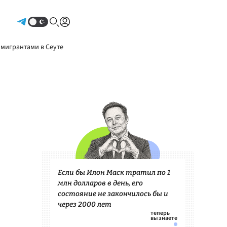
Авторизоваться
 мигрантами в Сеуте
Если бы Илон Маск тратил по 1
млн долларов в день, его
состояние не закончилось бы и
через 2000 лет