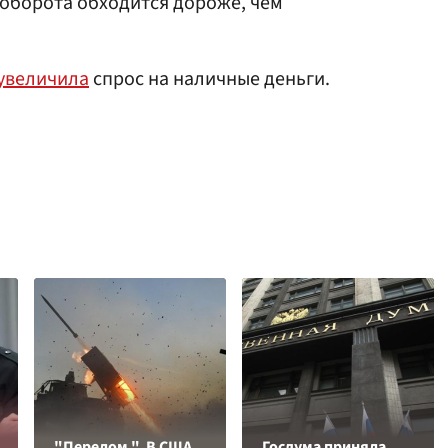
оборота обходится дороже, чем
увеличила
спрос на наличные деньги.
"Перелом ". В США
Госдума приняла