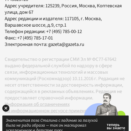
Адрес учредителя: 125239, Россия, Москва, Коптевская
улица, дом 67
Адрес редакции и издателя:
117105
, г.
Москва
,
Варшавское шоссе, д.9, стр.1
Телефон редакции:
+7 (495) 785-00-12
Факс:
+7 (495) 785-17-01
Электронная почта:
gazeta@gazeta.ru
Свидетельство о регистрации СМИ Эл № ФС77-67642
выдано федеральной службой по надзору в сфере
связи, информационных технологий и массовых
коммуникаций (Роскомнадзор) 10.11.2016 г. Редакция не
несет ответственности за достоверность информации,
содержащейся в рекламных объявлениях. Редакция не
предоставляет справочной информации.
Информация об ограничениях
На информационном ресурсе применяются
рекомендательные технологии в соответствии с
Знаменитая поза Сталина с ладонью за пазухой
Правилами
была не ради образа — так он маскировал
18+
искалеченную в детстве руку