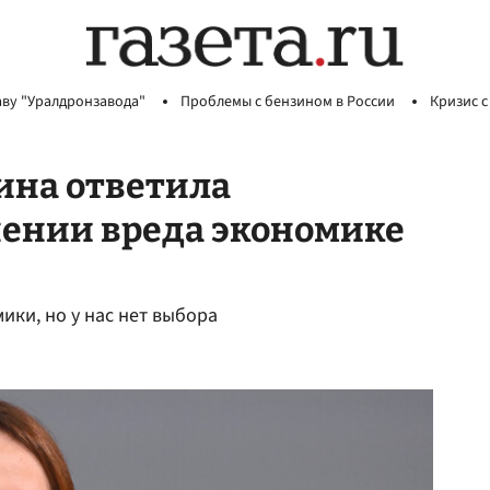
аву "Уралдронзавода"
Проблемы с бензином в России
Кризис с
ина ответила
нении вреда экономике
ки, но у нас нет выбора