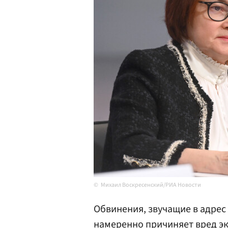
Михаил Воскресенский/РИА Новости
Обвинения, звучащие в адрес
намеренно причиняет вред э