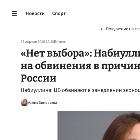
Новости
Спорт
Покушение на гл
28 апреля 2026 12:50
Бизнес
«Нет выбора»: Набиулл
на обвинения в причи
России
Набиуллина: ЦБ обвиняют в замедлении экономи
Алена Зиновьева