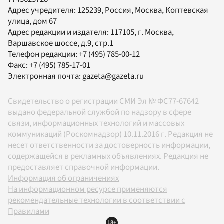
Адрес учредителя: 125239, Россия, Москва, Коптевская
улица, дом 67
Адрес редакции и издателя:
117105
, г.
Москва
,
Варшавское шоссе, д.9, стр.1
Телефон редакции:
+7 (495) 785-00-12
Факс:
+7 (495) 785-17-01
Электронная почта:
gazeta@gazeta.ru
Свидетельство о регистрации СМИ Эл № ФС77-67642
выдано федеральной службой по надзору в сфере
связи, информационных технологий и массовых
коммуникаций (Роскомнадзор) 10.11.2016 г. Редакция не
несет ответственности за достоверность информации,
содержащейся в рекламных объявлениях. Редакция не
предоставляет справочной информации.
Информация об ограничениях
На информационном ресурсе применяются
рекомендательные технологии в соответствии с
Правилами
18+