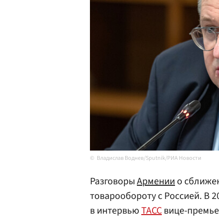
Владислав Воднев/Sputnik/РИА Новости
Разговоры
Армении
о сближе
товарообороту с Россией. В 2
в интервью
ТАСС
вице-премь