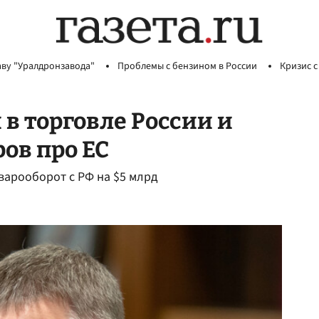
аву "Уралдронзавода"
Проблемы с бензином в России
Кризис с
в торговле России и
ов про ЕС
варооборот с РФ на $5 млрд