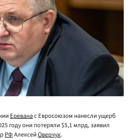
нии
Еревана
с Евросоюзом нанесли ущерб
025 году они потеряли $5,1 млрд, заявил
ер
РФ
Алексей
Оверчук
.