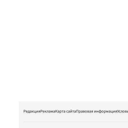
Редакция
Реклама
Карта сайта
Правовая информация
Услов