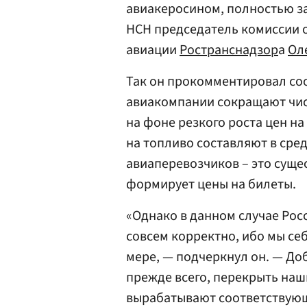
авиакеросином, полностью з
НСН председатель комиссии 
авиации
Ространснадзор
а
Ол
Так он прокомментировал со
авиакомпании сокращают чис
на фоне резкого роста цен на
на топливо составляют в сре
авиаперевозчиков – это суще
формирует цены на билеты.
«Однако в данном случае Рос
совсем корректно, ибо мы се
мере, — подчеркнул он. — Доб
прежде всего, перекрыть на
вырабатывают соответствующ