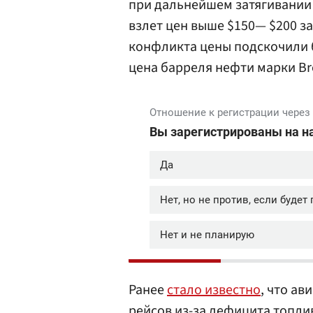
при дальнейшем затягивании
взлет цен выше $150— $200 з
конфликта цены подскочили б
цена барреля нефти марки Bre
Ранее
стало известно
, что а
рейсов из-за дефицита топли