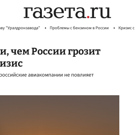
аву "Уралдронзавода"
Проблемы с бензином в России
Кризис с
и, чем России грозит
изис
 российские авиакомпании не повлияет