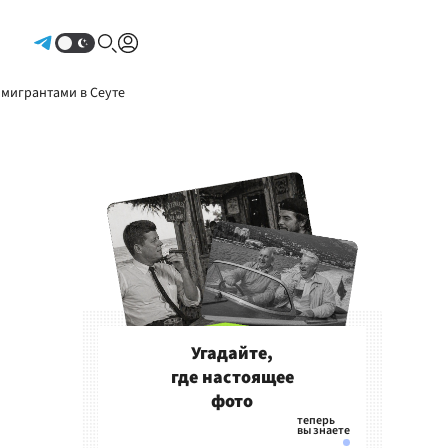
Авторизоваться
 мигрантами в Сеуте
Угадайте,
где настоящее
фото