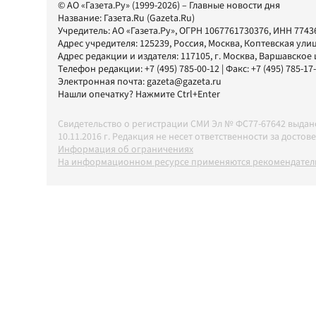
© АО «Газета.Ру» (1999-2026) – Главные новости дня
Название:
Газета.Ru
(Gazeta.Ru)
Учредитель:
АО «Газета.Ру»
, ОГРН 1067761730376, ИНН 7743
Адрес учредителя: 125239, Россия, Москва, Коптевская улиц
Адрес редакции и издателя:
117105
, г.
Москва
,
Варшавское шо
Телефон редакции:
+7 (495) 785-00-12
| Факс:
+7 (495) 785-17
Электронная почта:
gazeta@gazeta.ru
Нашли опечатку? Нажмите Ctrl+Enter
Свидетельство о регистрации СМИ Эл № ФС77-67642 выда
10.11.2016 г. Редакция не несет ответственности за дос
Информация об ограничениях
На информационном ресурсе применяются рекомендатель