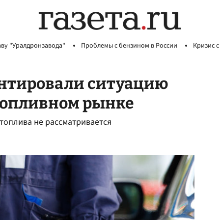
аву "Уралдронзавода"
Проблемы с бензином в России
Кризис с
нтировали ситуацию
 топливном рынке
 топлива не рассматривается