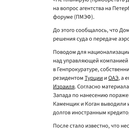
на вопрос агентства на Пет
форуме (ПМЭФ).
До этого сообщалось, что Д
решения суда о передаче аэр
Поводом для национализации
над управляющей компанией 
в Генпрокуратуре, собственн
резидентом
Турции
и
ОАЭ
, а 
Израиля
. Согласно материала
Запада по нанесению пораже
Каменщик и Коган выводили и
долгов иностранным кредито
После стало известно, что н