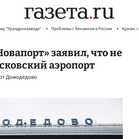
аву "Уралдронзавода"
Проблемы с бензином в России
Кризис с
овапорт» заявил, что не
сковский аэропорт
орт Домодедово