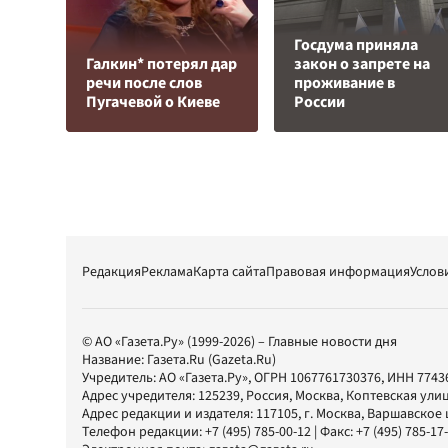
Госдума приняла
Галкин* потерял дар
закон о запрете на
речи после слов
проживание в
Пугачевой о Киеве
России
Редакция
Реклама
Карта сайта
Правовая информация
Услов
© АО «Газета.Ру» (1999-2026) – Главные новости дня
Название:
Газета.Ru
(Gazeta.Ru)
Учредитель:
АО «Газета.Ру»
, ОГРН 1067761730376, ИНН 7743
Адрес учредителя: 125239, Россия, Москва, Коптевская улиц
Адрес редакции и издателя:
117105
, г.
Москва
,
Варшавское шо
Телефон редакции:
+7 (495) 785-00-12
| Факс:
+7 (495) 785-17