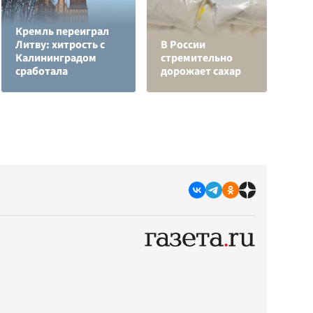
Кремль переиграл
Н
Литву: хитрость с
В России
т
Калининградом
стремительно
у
сработала
дорожает сахар
С