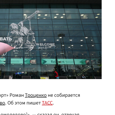
орт» Роман
Троценко
не собирается
во
. Об этом пишет
ТАСС
.
омодедово]», — сказал он, отвечая