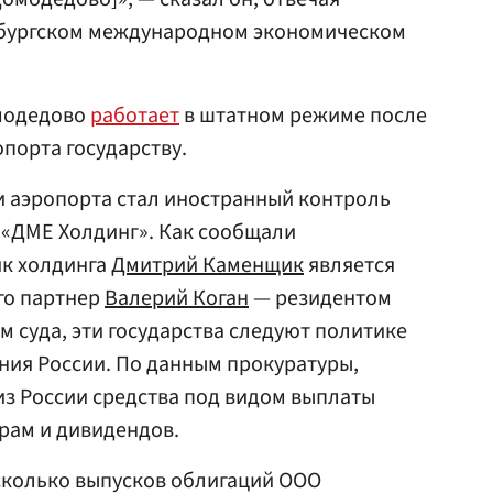
ербургском международном экономическом
омодедово
работает
в штатном режиме после
опорта государству.
 аэропорта стал иностранный контроль
«ДМЕ Холдинг». Как сообщали
ик холдинга
Дмитрий Каменщик
является
его партнер
Валерий Коган
— резидентом
м суда, эти государства следуют политике
ния России. По данным прокуратуры,
з России средства под видом выплаты
рам и дивидендов.
есколько выпусков облигаций ООО