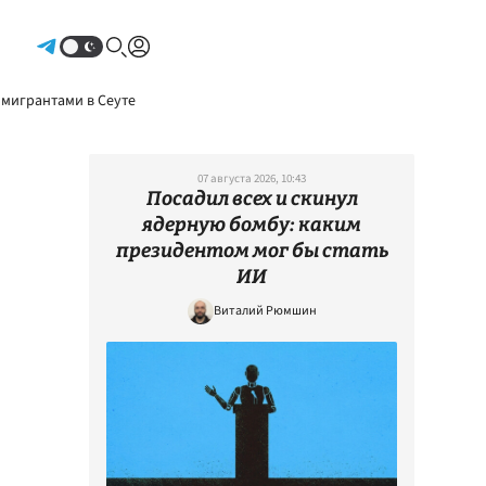
Авторизоваться
 мигрантами в Сеуте
07 августа 2026, 10:43
Посадил всех и скинул
ядерную бомбу: каким
президентом мог бы стать
ИИ
Виталий Рюмшин