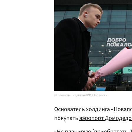
Рамиль Ситдиков/РИА Новости
Основатель холдинга «Новап
покупать
аэропорт
Домодедо
«Не планирую [приобретать Д