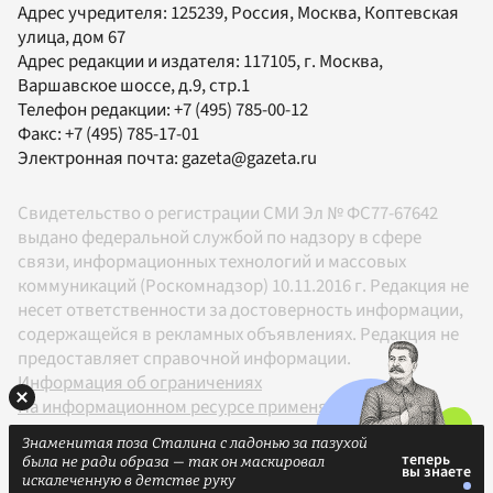
Адрес учредителя: 125239, Россия, Москва, Коптевская
улица, дом 67
Адрес редакции и издателя:
117105
, г.
Москва
,
Варшавское шоссе, д.9, стр.1
Телефон редакции:
+7 (495) 785-00-12
Факс:
+7 (495) 785-17-01
Электронная почта:
gazeta@gazeta.ru
Свидетельство о регистрации СМИ Эл № ФС77-67642
выдано федеральной службой по надзору в сфере
связи, информационных технологий и массовых
коммуникаций (Роскомнадзор) 10.11.2016 г. Редакция не
несет ответственности за достоверность информации,
содержащейся в рекламных объявлениях. Редакция не
предоставляет справочной информации.
Информация об ограничениях
На информационном ресурсе применяются
рекомендательные технологии в соответствии с
Знаменитая поза Сталина с ладонью за пазухой
Правилами
была не ради образа — так он маскировал
18+
искалеченную в детстве руку