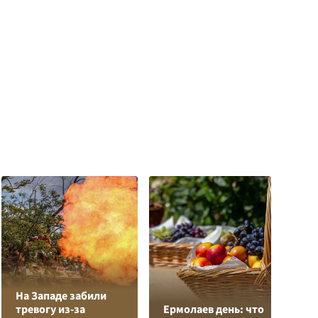
На Западе забили
Л
тревогу из-за
Ермолаев день: что
з