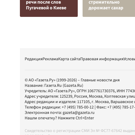
речи после слов
стремительно
Пугачевой о Киеве
дорожает сахар
Редакция
Реклама
Карта сайта
Правовая информация
Услов
© АО «Газета.Ру» (1999-2026) – Главные новости дня
Название:
Газета.Ru
(Gazeta.Ru)
Учредитель:
АО «Газета.Ру»
, ОГРН 1067761730376, ИНН 7743
Адрес учредителя: 125239, Россия, Москва, Коптевская улиц
Адрес редакции и издателя:
117105
, г.
Москва
,
Варшавское шо
Телефон редакции:
+7 (495) 785-00-12
| Факс:
+7 (495) 785-17
Электронная почта:
gazeta@gazeta.ru
Нашли опечатку? Нажмите Ctrl+Enter
Свидетельство о регистрации СМИ Эл № ФС77-67642 выда