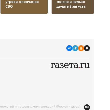
угрозы окончания
можно и нельзя
в
СВО
делать 8 августа
р
ехнологий и массовых коммуникаций (Роскомнадзор)
18+