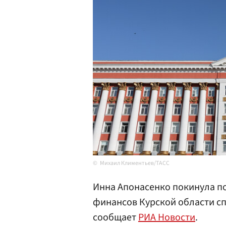
Михаил Климентьев/ТАСС
Инна Апонасенко покинула п
финансов Курской области сп
сообщает
РИА Новости
.