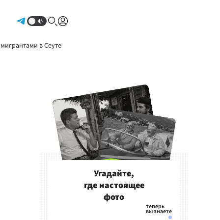
Авторизоваться
 мигрантами в Сеуте
Угадайте,
где настоящее
фото