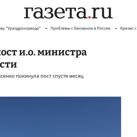
аву "Уралдронзавода"
Проблемы с бензином в России
Кризис с
ост и.о. министра
асти
сенко покинула пост спустя месяц