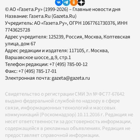
© АО «Газета.Ру» (1999-2026) – Главные новости дня
Название:
Газета.Ru
(Gazeta.Ru)
Учредитель:
АО «Газета.Ру»
, ОГРН 1067761730376, ИНН
7743625728
Адрес учредителя: 125239, Россия, Москва, Коптевская
улица, дом 67
Адрес редакции и издателя:
117105
, г.
Москва
,
Варшавское шоссе, д.9, стр.1
Телефон редакции:
+7 (495) 785-00-12
Факс:
+7 (495) 785-17-01
Электронная почта:
gazeta@gazeta.ru
Свидетельство о регистрации СМИ Эл № ФС77-67642
выдано федеральной службой по надзору в сфере
связи, информационных технологий и массовых
коммуникаций (Роскомнадзор) 10.11.2016 г. Редакция не
несет ответственности за достоверность информации,
содержащейся в рекламных объявлениях. Редакция не
предоставляет справочной информации.