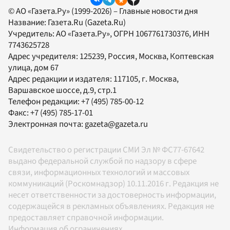
© АО «Газета.Ру» (1999-2026) – Главные новости дня
Название:
Газета.Ru
(Gazeta.Ru)
Учредитель:
АО «Газета.Ру»
, ОГРН 1067761730376, ИНН
7743625728
Адрес учредителя: 125239, Россия, Москва, Коптевская
улица, дом 67
Адрес редакции и издателя:
117105
, г.
Москва
,
Варшавское шоссе, д.9, стр.1
Телефон редакции:
+7 (495) 785-00-12
Факс:
+7 (495) 785-17-01
Электронная почта:
gazeta@gazeta.ru
Свидетельство о регистрации СМИ Эл № ФС77-67642
выдано федеральной службой по надзору в сфере
связи, информационных технологий и массовых
коммуникаций (Роскомнадзор) 10.11.2016 г. Редакция не
несет ответственности за достоверность информации,
содержащейся в рекламных объявлениях. Редакция не
предоставляет справочной информации.
Информация об ограничениях