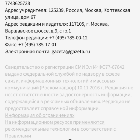
7743625728
Адрес учредителя: 125239, Россия, Москва, Коптевская
улица, дом 67
Адрес редакции и издателя:
117105
, г.
Москва
,
Варшавское шоссе, д.9, стр.1
Телефон редакции:
+7 (495) 785-00-12
Факс:
+7 (495) 785-17-01
Электронная почта:
gazeta@gazeta.ru
Свидетельство о регистрации СМИ Эл № ФС77-67642
выдано федеральной службой по надзору в сфере
связи, информационных технологий и массовых
коммуникаций (Роскомнадзор) 10.11.2016 г. Редакция не
несет ответственности за достоверность информации,
содержащейся в рекламных объявлениях. Редакция не
предоставляет справочной информации.
Информация об ограничениях
На информационном ресурсе применяются
рекомендательные технологии в соответствии с
Правилами