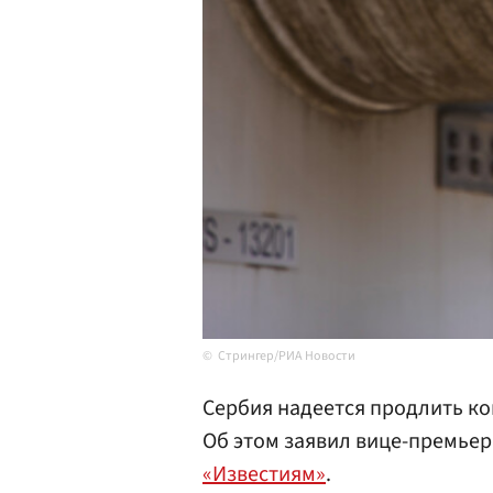
Стрингер/РИА Новости
Сербия надеется продлить ко
Об этом заявил вице-премье
«Известиям»
.