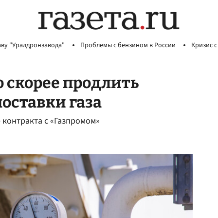
аву "Уралдронзавода"
Проблемы с бензином в России
Кризис с
о скорее продлить
поставки газа
 контракта с «Газпромом»