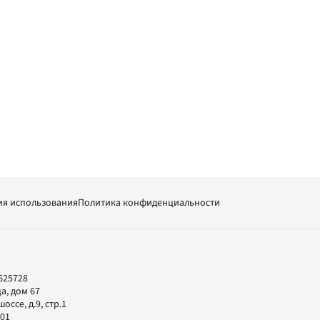
ия использования
Политика конфиденциальности
625728
а, дом 67
ссе, д.9, стр.1
-01