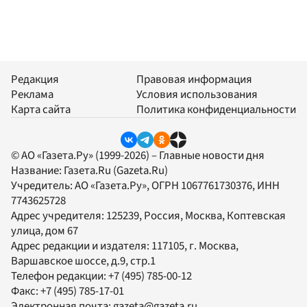
Редакция
Правовая информация
Реклама
Условия использования
Карта сайта
Политика конфиденциальности
© АО «Газета.Ру» (1999-2026) – Главные новости дня
Название:
Газета.Ru
(Gazeta.Ru)
Учредитель:
АО «Газета.Ру»
, ОГРН 1067761730376, ИНН
7743625728
Адрес учредителя: 125239, Россия, Москва, Коптевская
улица, дом 67
Адрес редакции и издателя:
117105
, г.
Москва
,
Варшавское шоссе, д.9, стр.1
Телефон редакции:
+7 (495) 785-00-12
Факс:
+7 (495) 785-17-01
Электронная почта:
gazeta@gazeta.ru