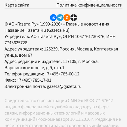
Карта сайта
Политика конфиденциальности
© АО «Газета.Ру» (1999-2026) – Главные новости дня
Название:
Газета.Ru
(Gazeta.Ru)
Учредитель:
АО «Газета.Ру»
, ОГРН 1067761730376, ИНН
7743625728
Адрес учредителя: 125239, Россия, Москва, Коптевская
улица, дом 67
Адрес редакции и издателя:
117105
, г.
Москва
,
Варшавское шоссе, д.9, стр.1
Телефон редакции:
+7 (495) 785-00-12
Факс:
+7 (495) 785-17-01
Электронная почта:
gazeta@gazeta.ru
Свидетельство о регистрации СМИ Эл № ФС77-67642
выдано федеральной службой по надзору в сфере
связи, информационных технологий и массовых
коммуникаций (Роскомнадзор) 10.11.2016 г. Редакция не
несет ответственности за достоверность информации,