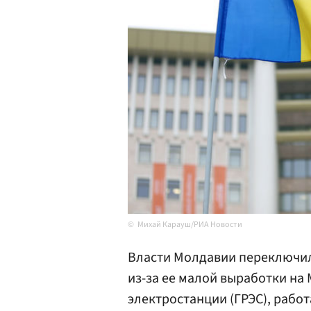
Михай Карауш/РИА Новости
Власти Молдавии переключил
из-за ее малой выработки на
электростанции (ГРЭС), рабо