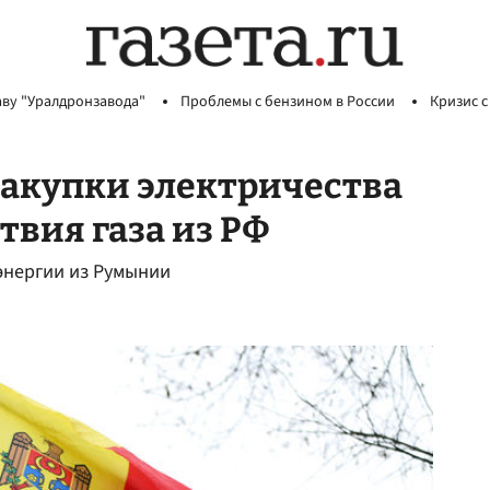
аву "Уралдронзавода"
Проблемы с бензином в России
Кризис с
закупки электричества
твия газа из РФ
энергии из Румынии