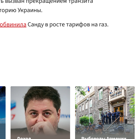
ть вызван прекращением транзита
иторию Украины.
обвинила
Санду в росте тарифов на газ.
Доход
Рыбоводы Армении