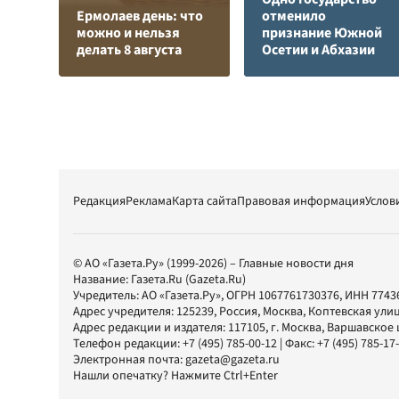
Ермолаев день: что
отменило
можно и нельзя
признание Южной
делать 8 августа
Осетии и Абхазии
Редакция
Реклама
Карта сайта
Правовая информация
Услов
© АО «Газета.Ру» (1999-2026) – Главные новости дня
Название:
Газета.Ru
(Gazeta.Ru)
Учредитель:
АО «Газета.Ру»
, ОГРН 1067761730376, ИНН 7743
Адрес учредителя: 125239, Россия, Москва, Коптевская улиц
Адрес редакции и издателя:
117105
, г.
Москва
,
Варшавское шо
Телефон редакции:
+7 (495) 785-00-12
| Факс:
+7 (495) 785-17
Электронная почта:
gazeta@gazeta.ru
Нашли опечатку? Нажмите Ctrl+Enter