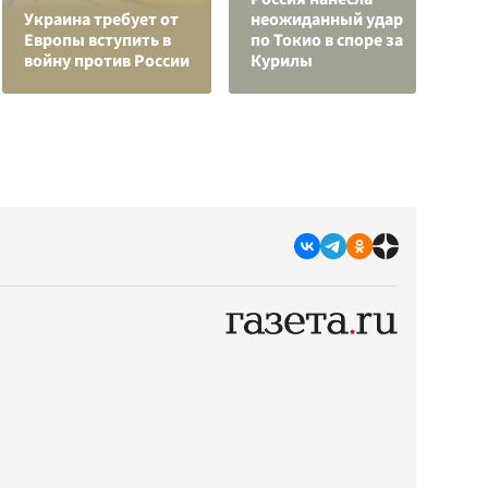
Украина требует от
неожиданный удар
г
Европы вступить в
по Токио в споре за
и
войну против России
Курилы
к