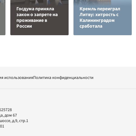
Госдума приняла
Кремль переиграл
закон о запрете на
Литву: хитрость с
проживание в
Калининградом
России
сработала
ия использования
Политика конфиденциальности
625728
а, дом 67
ссе, д.9, стр.1
-01