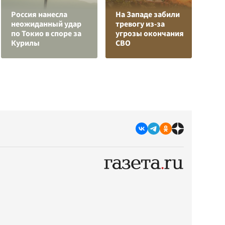
Россия нанесла
На Западе забили
Л
неожиданный удар
тревогу из-за
з
по Токио в споре за
угрозы окончания
в
Курилы
СВО
р