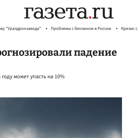
аву "Уралдронзавода"
Проблемы с бензином в России
Кризис с
рогнозировали падение
 году может упасть на 10%