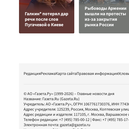
Рыбоводы Армении
Галкин* потерял дар
вышли на протесты
речи после слов
из-за закрытия
Пугачевой о Киеве
рынка России
Редакция
Реклама
Карта сайта
Правовая информация
Услов
© АО «Газета.Ру» (1999-2026) – Главные новости дня
Название:
Газета.Ru
(Gazeta.Ru)
Учредитель:
АО «Газета.Ру»
, ОГРН 1067761730376, ИНН 7743
Адрес учредителя: 125239, Россия, Москва, Коптевская улиц
Адрес редакции и издателя:
117105
, г.
Москва
,
Варшавское шо
Телефон редакции:
+7 (495) 785-00-12
| Факс:
+7 (495) 785-17
Электронная почта:
gazeta@gazeta.ru