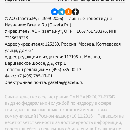
© АО «Газета.Ру» (1999-2026) – Главные новости дня
Название:
Газета.Ru
(Gazeta.Ru)
Учредитель:
АО «Газета.Ру»
, ОГРН 1067761730376, ИНН
7743625728
Адрес учредителя: 125239, Россия, Москва, Коптевская
улица, дом 67
Адрес редакции и издателя:
117105
, г.
Москва
,
Варшавское шоссе, д.9, стр.1
Телефон редакции:
+7 (495) 785-00-12
Факс:
+7 (495) 785-17-01
Электронная почта:
gazeta@gazeta.ru
Свидетельство о регистрации СМИ Эл № ФС77-67642
выдано федеральной службой по надзору в сфере
связи, информационных технологий и массовых
коммуникаций (Роскомнадзор) 10.11.2016 г. Редакция не
несет ответственности за достоверность информации,
содержащейся в рекламных объявлениях. Редакция не