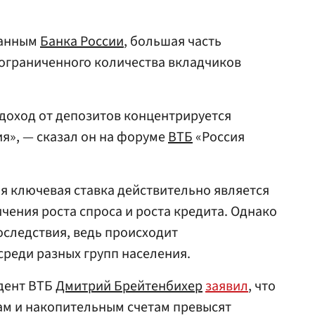
данным
Банка России
, большая часть
 ограниченного количества вкладчиков
 доход от депозитов концентрируется
я», — сказал он на форуме
ВТБ
«Россия
я ключевая ставка действительно является
ения роста спроса и роста кредита. Однако
оследствия, ведь происходит
реди разных групп населения.
идент ВТБ
Дмитрий Брейтенбихер
заявил
, что
ам и накопительным счетам превысят