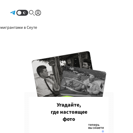
Авторизоваться
 мигрантами в Сеуте
Угадайте,
где настоящее
фото