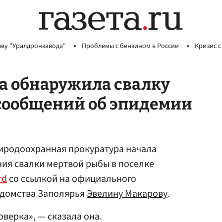
аву "Уралдронзавода"
Проблемы с бензином в России
Кризис с
а обнаружила свалку
 сообщений об эпидемии
иродоохранная прокуратура начала
ия свалки мертвой рыбы в поселке
rd
со ссылкой на официального
едомства Заполярья
Эвелину Макарову
.
верка», — сказала она.