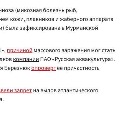
иоза (микозная болезнь рыб,
ем кожи, плавников и жаберного аппарата
и) была зафиксирована в Мурманской
1»,
причиной
массового заражения мог стать
адков
компании
ПАО «Русская аквакультура».
ья Березнюк
опроверг
ее причастность
ввели запрет
на вылов атлантического
а.