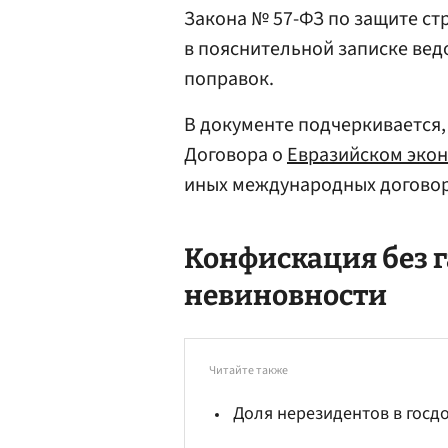
Закона № 57-ФЗ по защите ст
в пояснительной записке ве
поправок.
В документе подчеркивается,
Договора о
Евразийском эко
иных международных договор
Конфискация без 
невиновности
Читайте также
Доля нерезидентов в госд