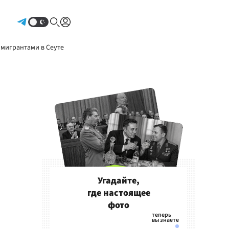
Авторизоваться
 мигрантами в Сеуте
Угадайте,
где настоящее
фото