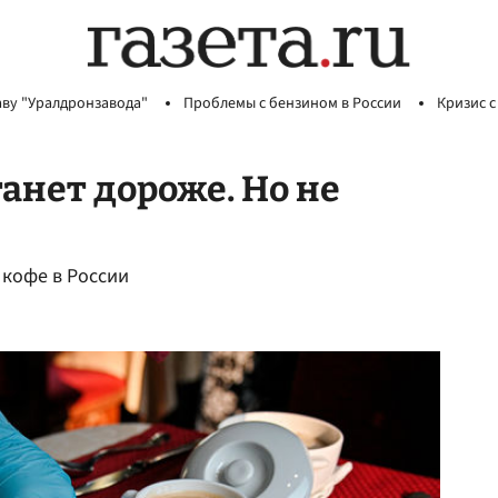
аву "Уралдронзавода"
Проблемы с бензином в России
Кризис с
танет дороже. Но не
 кофе в России