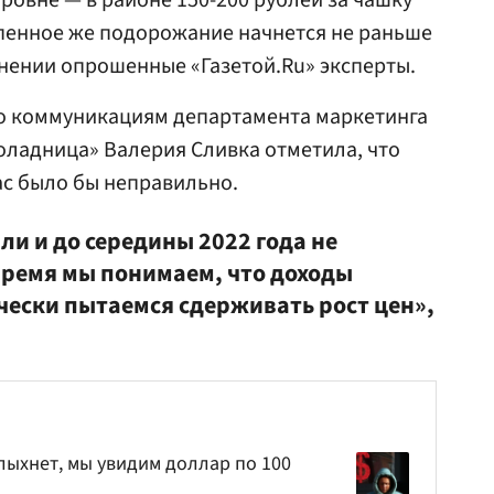
уровне — в районе 150-200 рублей за чашку
епенное же подорожание начнется не раньше
мнении опрошенные «Газетой.Ru» эксперты.
о коммуникациям департамента маркетинга
оладница» Валерия Сливка отметила, что
ас было бы неправильно.
и и до середины 2022 года не
время мы понимаем, что доходы
чески пытаемся сдерживать рост цен»,
лыхнет, мы увидим доллар по 100