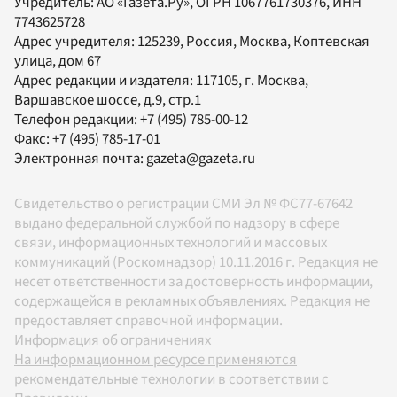
Учредитель:
АО «Газета.Ру»
, ОГРН 1067761730376, ИНН
7743625728
Адрес учредителя: 125239, Россия, Москва, Коптевская
улица, дом 67
Адрес редакции и издателя:
117105
, г.
Москва
,
Варшавское шоссе, д.9, стр.1
Телефон редакции:
+7 (495) 785-00-12
Факс:
+7 (495) 785-17-01
Электронная почта:
gazeta@gazeta.ru
Свидетельство о регистрации СМИ Эл № ФС77-67642
выдано федеральной службой по надзору в сфере
связи, информационных технологий и массовых
коммуникаций (Роскомнадзор) 10.11.2016 г. Редакция не
несет ответственности за достоверность информации,
содержащейся в рекламных объявлениях. Редакция не
предоставляет справочной информации.
Информация об ограничениях
На информационном ресурсе применяются
рекомендательные технологии в соответствии с