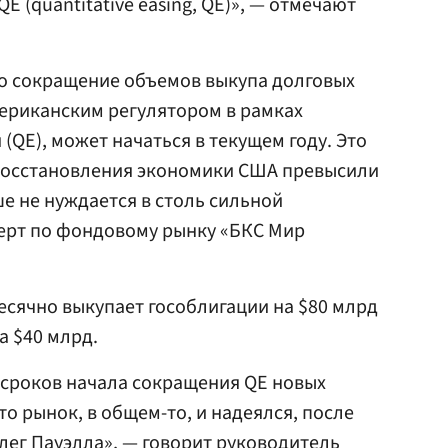
E (quantitative easing, QE)», — отмечают
то сокращение объемов выкупа долговых
ериканским регулятором в рамках
QE), может начаться в текущем году. Это
 восстановления экономики США превысили
е не нуждается в столь сильной
перт по фондовому рынку «БКС Мир
сячно выкупает гособлигации на $80 млрд
а $40 млрд.
 сроков начала сокращения QE новых
то рынок, в общем-то, и надеялся, после
лег Пауэлла», — говорит руководитель