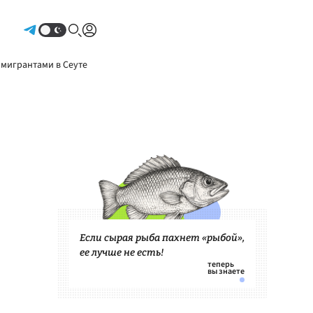
Авторизоваться
 мигрантами в Сеуте
Если сырая рыба пахнет «рыбой»,
ее лучше не есть!