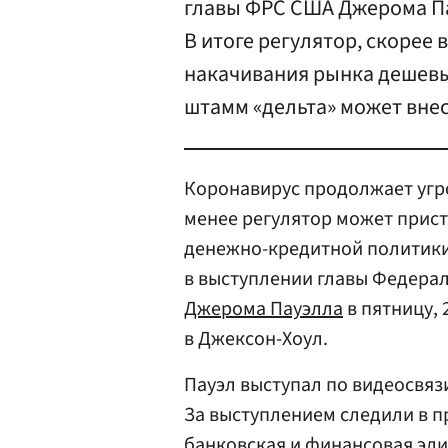
главы ФРС США Джерома Па
В итоге регулятор, скорее 
накачивания рынка дешевы
штамм «дельта» может вне
Коронавирус продолжает угр
менее регулятор может прис
денежно-кредитной политики 
в выступлении главы Федерал
Джерома Пауэлла
в пятницу, 
в Джексон-Хоул.
Пауэл выступал по видеосвязи
За выступлением следили в п
банковская и финансовая элит