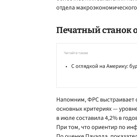
отдела макроэкономического
Печатный станок 
Читайте также
С оглядкой на Америку: бу
Напомним, ФРС выстраивает 
основных критериях — уровн
в июле составила 4,2% в годо
При том, что ориентир по ин
По оценке Пауэлла, показате