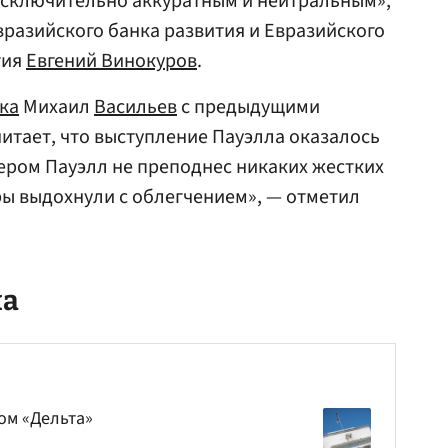
сключительно аккуратным и нейтраль­ным»,
вразийского банка развития и Евразийского
тия
Евгений Винокуров
.
ка
Михаил
Васильев
с предыдущими
читает, что выступление Пауэлла оказалось
ером Пауэлл не преподнес никаких жестких
ы выдохнули с облегчением», — отметил
ла
ом «Дельта»