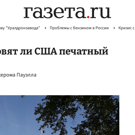
аву "Уралдронзавода"
Проблемы с бензином в России
Кризис с
овят ли США печатный
жерома Пауэлла