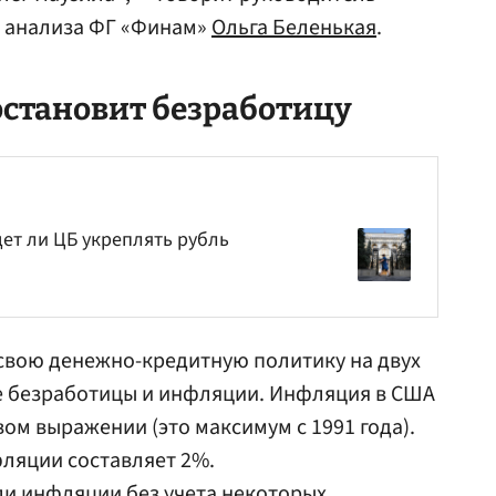
 анализа ФГ «Финам»
Ольга Беленькая
.
остановит безработицу
дет ли ЦБ укреплять рубль
свою денежно-кредитную политику на двух
е безработицы и инфляции. Инфляция в США
вом выражении (это максимум с 1991 года).
фляции составляет 2%.
ли инфляции без учета некоторых