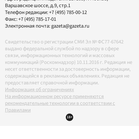
Варшавское шоссе, д.9, стр.1
Телефон редакции:
+7 (495) 785-00-12
Факс:
+7 (495) 785-17-01
Электронная почта:
gazeta@gazeta.ru
Свидетельство о регистрации СМИ Эл № ФС77-67642
выдано федеральной службой по надзору в сфере
связи, информационных технологий и массовых
коммуникаций (Роскомнадзор) 10.11.2016 г. Редакция не
несет ответственности за достоверность информации,
содержащейся в рекламных объявлениях. Редакция не
предоставляет справочной информации.
Информация об ограничениях
На информационном ресурсе применяются
рекомендательные технологии в соответствии с
Правилами
18+