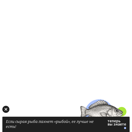
Если сырая рыба пахнет «рыбой», ее лучше не
есть!