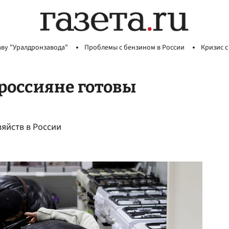
аву "Уралдронзавода"
Проблемы с бензином в России
Кризис с
 россияне готовы
зяйств в России