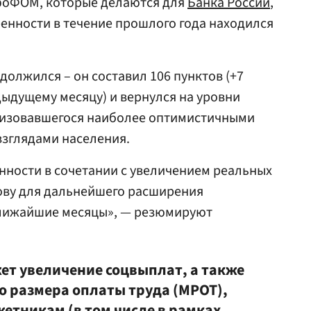
фоФОМ, которые делаются для
Банка России
,
енности в течение прошлого года находился
должился – он составил 106 пунктов (+7
ыдущему месяцу) и вернулся на уровни
еризовавшегося наиболее оптимистичными
взглядами населения.
нности в сочетании с увеличением реальных
ову для дальнейшего расширения
ближайшие месяцы», — резюмируют
т увеличение соцвыплат, а также
 размера оплаты труда (МРОТ),
етникам (в том числе в рамках