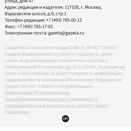
улица, дом 67
Адрес редакции и издателя:
117105
, г.
Москва
,
Варшавское шоссе, д.9, стр.1
Телефон редакции:
+7 (495) 785-00-12
Факс:
+7 (495) 785-17-01
Электронная почта:
gazeta@gazeta.ru
Свидетельство о регистрации СМИ Эл № ФС77-67642
выдано федеральной службой по надзору в сфере
связи, информационных технологий и массовых
коммуникаций (Роскомнадзор) 10.11.2016 г. Редакция не
несет ответственности за достоверность информации,
содержащейся в рекламных объявлениях. Редакция не
предоставляет справочной информации.
Информация об ограничениях
На информационном ресурсе применяются
рекомендательные технологии в соответствии с
Правилами
18+