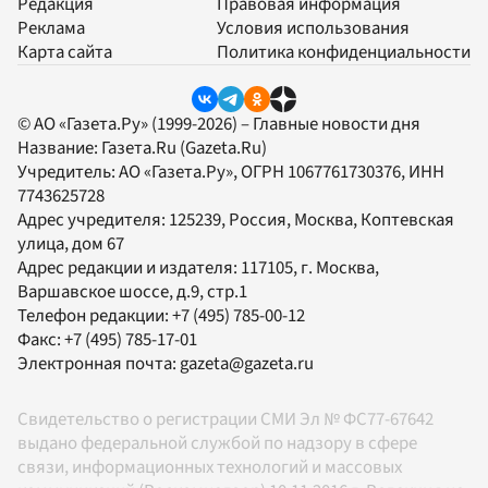
Редакция
Правовая информация
Реклама
Условия использования
Карта сайта
Политика конфиденциальности
© АО «Газета.Ру» (1999-2026) – Главные новости дня
Название:
Газета.Ru
(Gazeta.Ru)
Учредитель:
АО «Газета.Ру»
, ОГРН 1067761730376, ИНН
7743625728
Адрес учредителя: 125239, Россия, Москва, Коптевская
улица, дом 67
Адрес редакции и издателя:
117105
, г.
Москва
,
Варшавское шоссе, д.9, стр.1
Телефон редакции:
+7 (495) 785-00-12
Факс:
+7 (495) 785-17-01
Электронная почта:
gazeta@gazeta.ru
Свидетельство о регистрации СМИ Эл № ФС77-67642
выдано федеральной службой по надзору в сфере
связи, информационных технологий и массовых