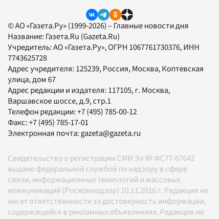
© АО «Газета.Ру» (1999-2026) – Главные новости дня
Название:
Газета.Ru
(Gazeta.Ru)
Учредитель:
АО «Газета.Ру»
, ОГРН 1067761730376, ИНН
7743625728
Адрес учредителя: 125239, Россия, Москва, Коптевская
улица, дом 67
Адрес редакции и издателя:
117105
, г.
Москва
,
Варшавское шоссе, д.9, стр.1
Телефон редакции:
+7 (495) 785-00-12
Факс:
+7 (495) 785-17-01
Электронная почта:
gazeta@gazeta.ru
Свидетельство о регистрации СМИ Эл № ФС77-67642
выдано федеральной службой по надзору в сфере
связи, информационных технологий и массовых
коммуникаций (Роскомнадзор) 10.11.2016 г. Редакция не
несет ответственности за достоверность информации,
содержащейся в рекламных объявлениях. Редакция не