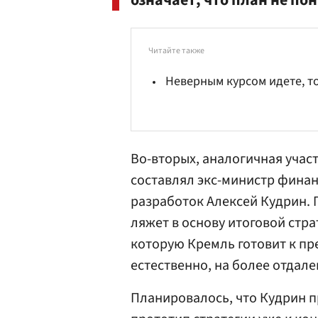
означает, что план не по
Читайте также
Неверным курсом идете, 
Во-вторых, аналогичная участ
составлял экс-министр финан
разработок Алексей
Кудрин
.
ляжет в основу итоговой стр
которую
Кремль
готовит к пр
естественно, на более отдал
Планировалось, что Кудрин 