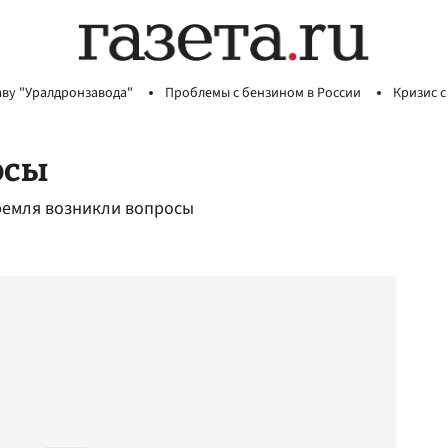
аву "Уралдронзавода"
Проблемы с бензином в России
Кризис с
осы
Кремля возникли вопросы