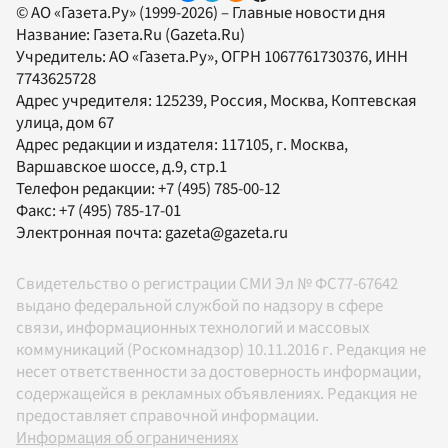
© АО «Газета.Ру» (1999-2026) – Главные новости дня
Название:
Газета.Ru
(Gazeta.Ru)
Учредитель:
АО «Газета.Ру»
, ОГРН 1067761730376, ИНН
7743625728
Адрес учредителя: 125239, Россия, Москва, Коптевская
улица, дом 67
Адрес редакции и издателя:
117105
, г.
Москва
,
Варшавское шоссе, д.9, стр.1
Телефон редакции:
+7 (495) 785-00-12
Факс:
+7 (495) 785-17-01
Электронная почта:
gazeta@gazeta.ru
Свидетельство о регистрации СМИ Эл № ФС77-67642
выдано федеральной службой по надзору в сфере
связи, информационных технологий и массовых
коммуникаций (Роскомнадзор) 10.11.2016 г. Редакция не
несет ответственности за достоверность информации,
содержащейся в рекламных объявлениях. Редакция не
предоставляет справочной информации.
Информация об ограничениях