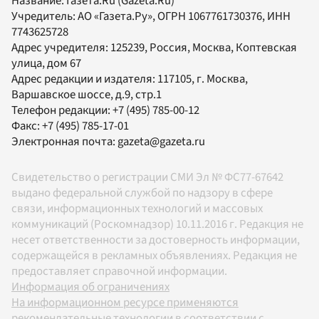
Название:
Газета.Ru
(Gazeta.Ru)
Учредитель:
АО «Газета.Ру»
, ОГРН 1067761730376, ИНН
7743625728
Адрес учредителя: 125239, Россия, Москва, Коптевская
улица, дом 67
Адрес редакции и издателя:
117105
, г.
Москва
,
Варшавское шоссе, д.9, стр.1
Телефон редакции:
+7 (495) 785-00-12
Факс:
+7 (495) 785-17-01
Электронная почта:
gazeta@gazeta.ru
Свидетельство о регистрации СМИ Эл № ФС77-67642
выдано федеральной службой по надзору в сфере
связи, информационных технологий и массовых
коммуникаций (Роскомнадзор) 10.11.2016 г. Редакция не
несет ответственности за достоверность информации,
содержащейся в рекламных объявлениях. Редакция не
предоставляет справочной информации.
Информация об ограничениях
На информационном ресурсе применяются
рекомендательные технологии в соответствии с