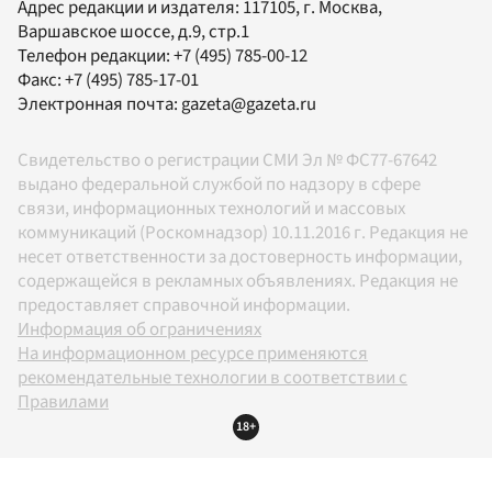
Адрес редакции и издателя:
117105
, г.
Москва
,
Варшавское шоссе, д.9, стр.1
Телефон редакции:
+7 (495) 785-00-12
Факс:
+7 (495) 785-17-01
Электронная почта:
gazeta@gazeta.ru
Свидетельство о регистрации СМИ Эл № ФС77-67642
выдано федеральной службой по надзору в сфере
связи, информационных технологий и массовых
коммуникаций (Роскомнадзор) 10.11.2016 г. Редакция не
несет ответственности за достоверность информации,
содержащейся в рекламных объявлениях. Редакция не
предоставляет справочной информации.
Информация об ограничениях
На информационном ресурсе применяются
рекомендательные технологии в соответствии с
Правилами
18+