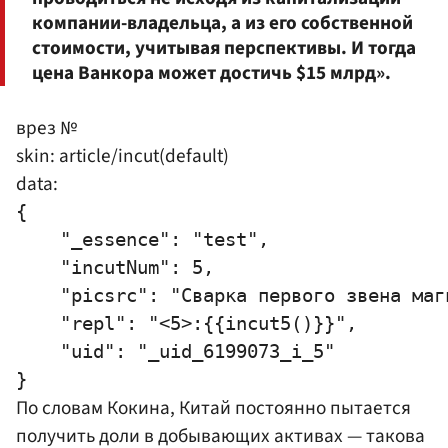
компании-владельца, а из его собственной
стоимости, учитывая перспективы. И тогда
цена Ванкора может достичь $15 млрд».
врез №
skin: article/incut(default)
data:
{

    "_essence": "test",

    "incutNum": 5,

    "picsrc": "Сварка первого звена маг
    "repl": "<5>:{{incut5()}}",

    "uid": "_uid_6199073_i_5"

По словам Кокина, Китай постоянно пытается
получить доли в добывающих активах — такова