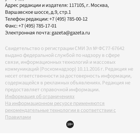
Адрес редакции и издателя:
117105
, г.
Москва
,
Варшавское шоссе, д.9, стр.1
Телефон редакции:
+7 (495) 785-00-12
Факс:
+7 (495) 785-17-01
Электронная почта:
gazeta@gazeta.ru
Свидетельство о регистрации СМИ Эл № ФС77-67642
выдано федеральной службой по надзору в сфере
связи, информационных технологий и массовых
коммуникаций (Роскомнадзор) 10.11.2016 г. Редакция не
несет ответственности за достоверность информации,
содержащейся в рекламных объявлениях. Редакция не
предоставляет справочной информации.
Информация об ограничениях
На информационном ресурсе применяются
рекомендательные технологии в соответствии с
Правилами
18+