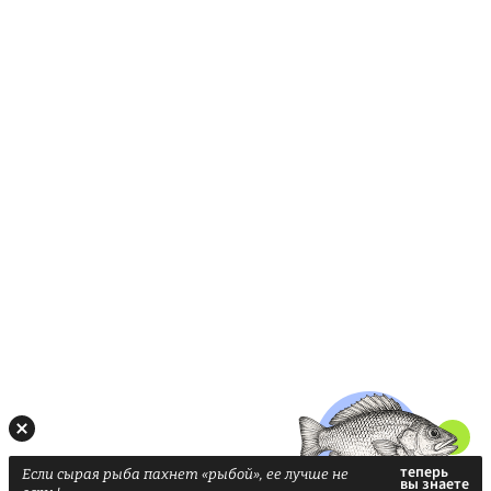
Если сырая рыба пахнет «рыбой», ее лучше не