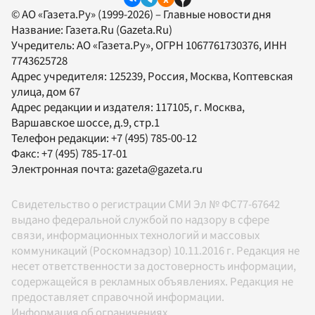
© АО «Газета.Ру» (1999-2026) – Главные новости дня
Название:
Газета.Ru
(Gazeta.Ru)
Учредитель:
АО «Газета.Ру»
, ОГРН 1067761730376, ИНН
7743625728
Адрес учредителя: 125239, Россия, Москва, Коптевская
улица, дом 67
Адрес редакции и издателя:
117105
, г.
Москва
,
Варшавское шоссе, д.9, стр.1
Телефон редакции:
+7 (495) 785-00-12
Факс:
+7 (495) 785-17-01
Электронная почта:
gazeta@gazeta.ru
Свидетельство о регистрации СМИ Эл № ФС77-67642
выдано федеральной службой по надзору в сфере
связи, информационных технологий и массовых
коммуникаций (Роскомнадзор) 10.11.2016 г. Редакция не
несет ответственности за достоверность информации,
содержащейся в рекламных объявлениях. Редакция не
предоставляет справочной информации.
Информация об ограничениях