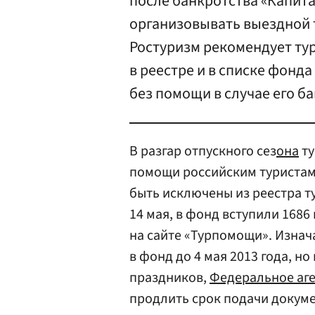
после банкротства «Капита
организовывать выездной т
Ростуризм рекомендует ту
в реестре и в списке фонда
без помощи в случае его б
В разгар отпускного сез
она
ту
помощи российским туристам 
быть исключены из реестра т
14 мая, в фонд вступили 1686
на сайте «Турпомощи». Изна
в фонд до 4 мая 2013 года, но
праздников,
Федеральное аге
продлить срок подачи докуме