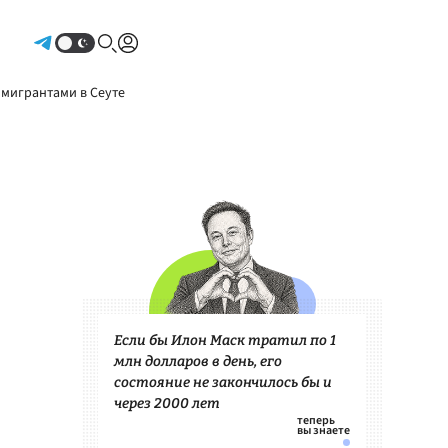
Авторизоваться
 мигрантами в Сеуте
Если бы Илон Маск тратил по 1
млн долларов в день, его
состояние не закончилось бы и
через 2000 лет