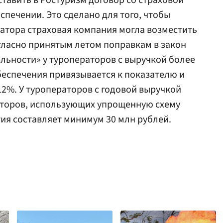
авить в Ростуризм договор со страховой
печении. Это сделано для того, чтобы
ратора страховая компания могла возместить
огласно принятым летом поправкам в закон
ельности» у туроператоров с выручкой более
еспечения привязывается к показателю и
12%. У туроператоров с годовой выручкой
раторов, использующих упрощенную схему
ия составляет минимум 30 млн рублей.