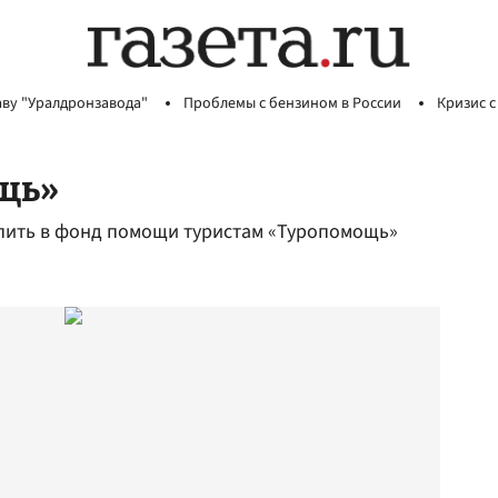
аву "Уралдронзавода"
Проблемы с бензином в России
Кризис с
щь»
тупить в фонд помощи туристам «Туропомощь»