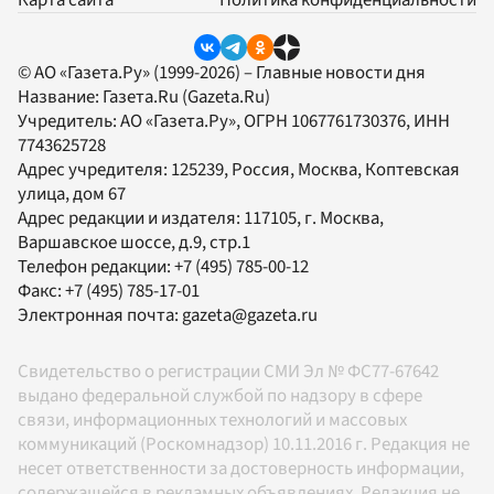
© АО «Газета.Ру» (1999-2026) – Главные новости дня
Название:
Газета.Ru
(Gazeta.Ru)
Учредитель:
АО «Газета.Ру»
, ОГРН 1067761730376, ИНН
7743625728
Адрес учредителя: 125239, Россия, Москва, Коптевская
улица, дом 67
Адрес редакции и издателя:
117105
, г.
Москва
,
Варшавское шоссе, д.9, стр.1
Телефон редакции:
+7 (495) 785-00-12
Факс:
+7 (495) 785-17-01
Электронная почта:
gazeta@gazeta.ru
Свидетельство о регистрации СМИ Эл № ФС77-67642
выдано федеральной службой по надзору в сфере
связи, информационных технологий и массовых
коммуникаций (Роскомнадзор) 10.11.2016 г. Редакция не
несет ответственности за достоверность информации,
содержащейся в рекламных объявлениях. Редакция не