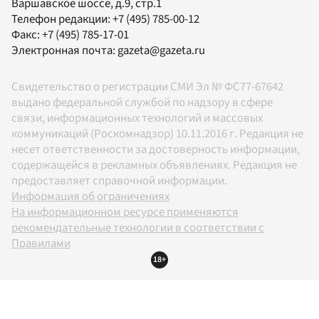
Варшавское шоссе, д.9, стр.1
Телефон редакции:
+7 (495) 785-00-12
Факс:
+7 (495) 785-17-01
Электронная почта:
gazeta@gazeta.ru
Свидетельство о регистрации СМИ Эл № ФС77-67642
выдано федеральной службой по надзору в сфере
связи, информационных технологий и массовых
коммуникаций (Роскомнадзор) 10.11.2016 г. Редакция не
несет ответственности за достоверность информации,
содержащейся в рекламных объявлениях. Редакция не
предоставляет справочной информации.
Информация об ограничениях
На информационном ресурсе применяются
рекомендательные технологии в соответствии с
Правилами
18+